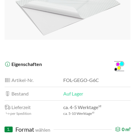
Eigenschaften
Artikel-Nr.
FOL-GEGO-G6C
Bestand
Auf Lager
Lieferzeit
ca. 4-5 Werktage¹²
per Spedition
ca. 5-10 Werktage¹²
Format
0
m²
wählen
1.