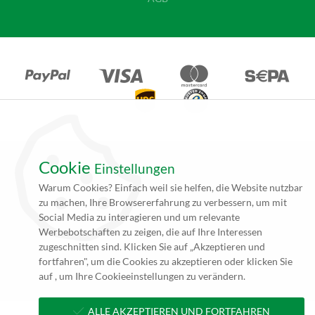
Cookie
Einstellungen
*Alle Angebote auf unseren Seiten gelten ausschließlich für
Warum Cookies? Einfach weil sie helfen, die Website nutzbar
Gewerbetreibende. Alle Preisangaben auf unseren Seiten verstehen
zu machen, Ihre Browsererfahrung zu verbessern, um mit
sich daher (rein netto, zzgl. 19% MwSt.) und Versandkosten. Falls
Social Media zu interagieren und um relevante
nicht angegeben beträgt die Lieferzeit innerhalb Deutschlands ca. 4
Werbebotschaften zu zeigen, die auf Ihre Interessen
bis 5 Werktage (5 bis 10 Werktage per Spedition) nach
zugeschnitten sind. Klicken Sie auf „Akzeptieren und
Zahlungseingang und Erhalt der druckfertigen Daten.
fortfahren", um die Cookies zu akzeptieren oder klicken Sie
**zzgl. Versandkosten
auf , um Ihre Cookieeinstellungen zu verändern.
ALLE AKZEPTIEREN UND FORTFAHREN