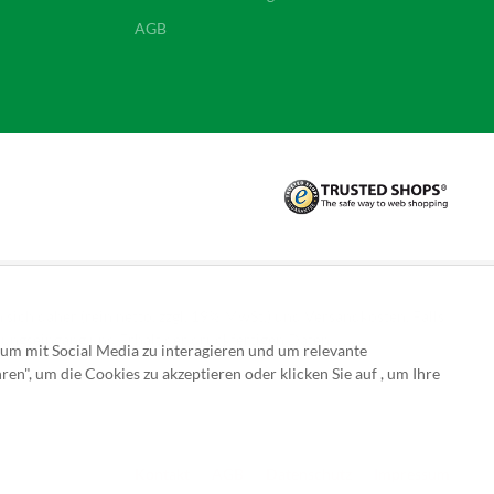
AGB
sich daher (rein netto, zzgl. 19% MwSt.) und Versandkosten. Falls
hlungseingang und Erhalt der druckfertigen Daten.
 um mit Social Media zu interagieren und um relevante
ren", um die Cookies zu akzeptieren oder klicken Sie auf , um Ihre
Kontakt
AGB
Datenschutz
Impressum