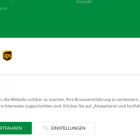
Kontakt
vice
ch für Gewerbetreibende. Alle Preisangaben auf unseren Seiten verstehen 
schlands ca. 4 bis 5 Werktage (5 bis 10 Werktage per Spedition) nach Za
n, die Website nutzbar zu machen, Ihre Browsererfahrung zu verbessern,
e Interessen zugeschnitten sind. Klicken Sie auf „Akzeptieren und fortfah
ORTFAHREN
EINSTELLUNGEN