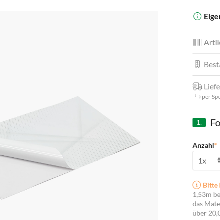
Eige
Artik
Best
Liefe
per Sp
Fo
1.
Anzahl
*
Bitte 
1,53m be
das Mater
über 20,