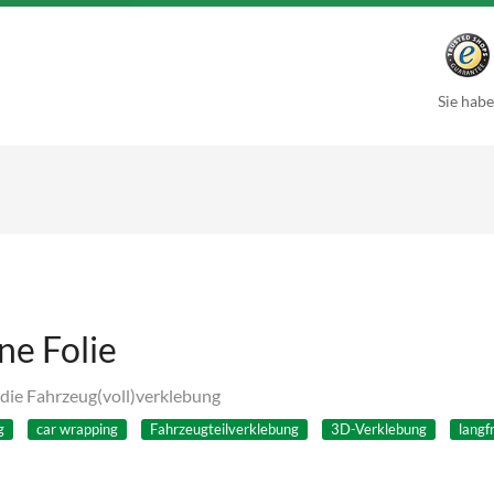
Sie habe
e Folie
r die Fahrzeug(voll)verklebung
g
car wrapping
Fahrzeugteilverklebung
3D-Verklebung
lang