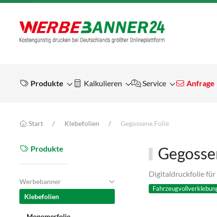
Produkte
Kalkulieren
Service
Anfrage
Start
Klebefolien
Gegossene Folie
Produkte
Gegossen
Digitaldruckfolie fü
Werbebanner
Fahrzeugvollverklebun
Klebefolien
Monomerfolie