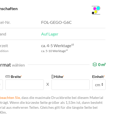
nschaften
el-Nr.
FOL-GEGO-G6C
and
Auf Lager
rzeit
ca. 4-5 Werktage¹²
edition
ca. 5-10 Werktage¹²
rmat
0
m²
wählen
Breite
*
Höhe
*
Einheit
*
X
beachten Sie,
dass die maximale Druckbreite bei diesem Material
trägt. Wenn die kürzeste Seite größer als 1,53m ist, dann besteht
ial aus mehreren Teilen. Gleiches gilt für die längste Seite bei
00m.