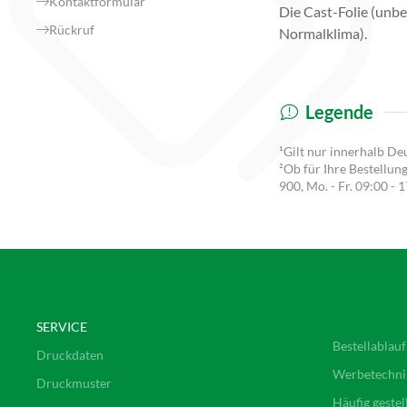
Kontaktformular
Die Cast-Folie (unbe
Rückruf
Normalklima).
Legende
¹Gilt nur innerhalb De
²Ob für Ihre Bestellun
900
, Mo. - Fr. 09:00 - 
SERVICE
Bestellablauf
Druckdaten
Werbetechni
Druckmuster
Häufig gestel