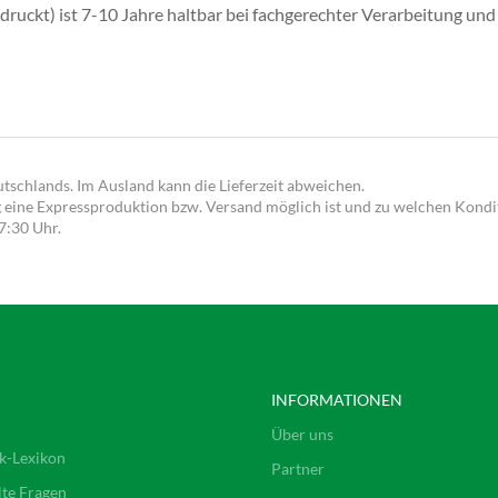
druckt) ist 7-10 Jahre haltbar bei fachgerechter Verarbeitung un
utschlands. Im Ausland kann die Lieferzeit abweichen.
g eine Expressproduktion bzw. Versand möglich ist und zu welchen Kondit
17:30 Uhr.
INFORMATIONEN
Über uns
k-Lexikon
Partner
lte Fragen