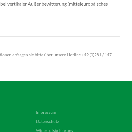
d bei vertikaler Außenbewitterung (mitteleuropäisches
ionen erfragen sie bitte über unsere Hotline
+49 (0)281 / 147
Impressum
Datenschutz
Widerrufsbelehrung