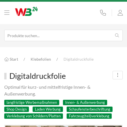
Start
Klebefolien
Digitaldruckfolie
Digitaldruckfolie
Optimal für kurz- und mittelfristige Innen- &
Außenwerbung.
langfristige Werbemaßnahmen
Innen- & Außenwerbung
Shop Design
Laden Werbung
Schaufensterbeschriftung
Verklebung von Schildern/Platten
Fahrzeug(teil)verklebung