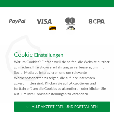
Cookie
Einstellungen
*Alle Angebote auf unseren Seiten gelten ausschließlich für
Warum Cookies? Einfach weil sie helfen, die Website nutzbar
Gewerbetreibende. Alle Preisangaben auf unseren Seiten verstehen
zu machen, Ihre Browsererfahrung zu verbessern, um mit
sich daher (rein netto, zzgl. 19% MwSt.) und Versandkosten. Falls
Social Media zu interagieren und um relevante
nicht angegeben beträgt die Lieferzeit innerhalb Deutschlands ca. 4
Werbebotschaften zu zeigen, die auf Ihre Interessen
bis 5 Werktage (5 bis 10 Werktage per Spedition) nach
zugeschnitten sind. Klicken Sie auf „Akzeptieren und
Zahlungseingang und Erhalt der druckfertigen Daten.
fortfahren", um die Cookies zu akzeptieren oder klicken Sie
**zzgl. Versandkosten
auf , um Ihre Cookieeinstellungen zu verändern.
ALLE AKZEPTIEREN UND FORTFAHREN