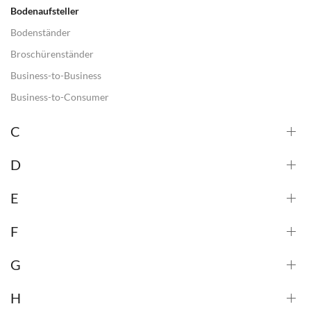
Bodenaufsteller
Bodenständer
Broschürenständer
Business-to-Business
Business-to-Consumer
C
D
E
F
G
H