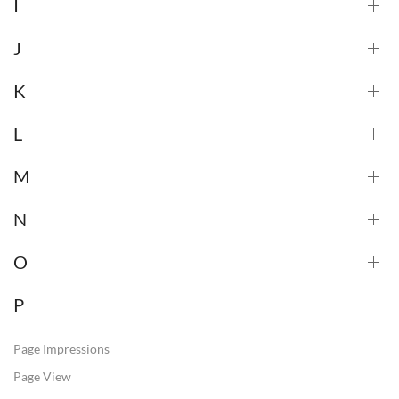
I
J
K
L
M
N
O
P
Page Impressions
Page View