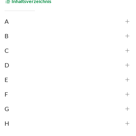
Inhaltsverzeichnis
A
B
C
D
E
F
G
H