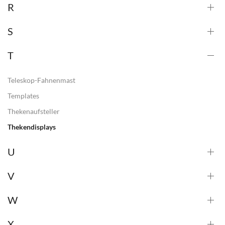
R
S
T
Teleskop-Fahnenmast
Templates
Thekenaufsteller
Thekendisplays
U
V
W
X