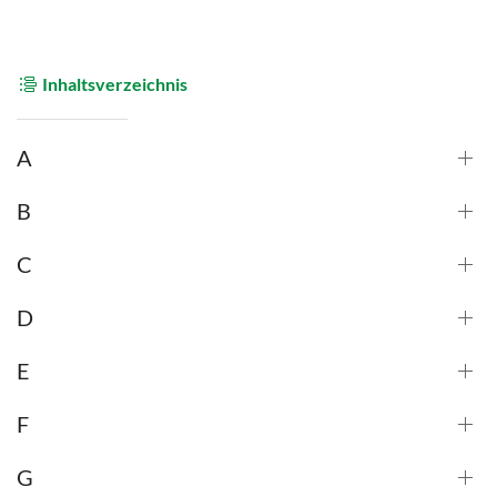
Inhaltsverzeichnis
A
B
C
D
E
F
G