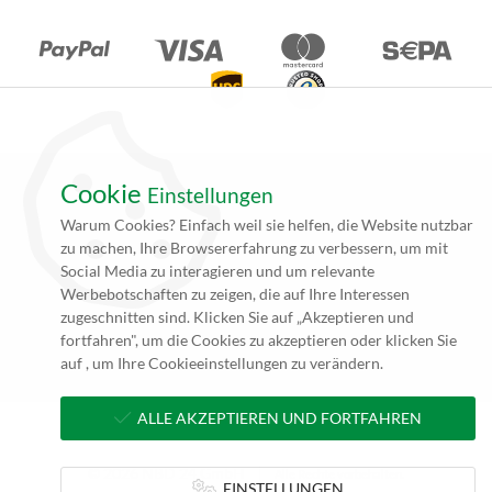
Cookie
Einstellungen
*Alle Angebote auf unseren Seiten gelten ausschließlich für
Warum Cookies? Einfach weil sie helfen, die Website nutzbar
Gewerbetreibende. Alle Preisangaben auf unseren Seiten verstehen
zu machen, Ihre Browsererfahrung zu verbessern, um mit
sich daher (rein netto, zzgl. 19% MwSt.) und Versandkosten. Falls
Social Media zu interagieren und um relevante
nicht angegeben beträgt die Lieferzeit innerhalb Deutschlands ca. 4
Werbebotschaften zu zeigen, die auf Ihre Interessen
bis 5 Werktage (5 bis 10 Werktage per Spedition) nach
zugeschnitten sind. Klicken Sie auf „Akzeptieren und
Zahlungseingang und Erhalt der druckfertigen Daten.
fortfahren", um die Cookies zu akzeptieren oder klicken Sie
**zzgl. Versandkosten
auf , um Ihre Cookieeinstellungen zu verändern.
ALLE AKZEPTIEREN UND FORTFAHREN
© 2026 NBD 24 GmbH
Alle Rechte vorbehalten.
EINSTELLUNGEN