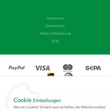
Impressum
Datenschutz
Widerrufsbelehrung
AGB
Cookie
Einstellungen
*Alle Angebote auf unseren Seiten gelten ausschließlich für
Warum Cookies? Einfach weil sie helfen, die Website nutzbar
Gewerbetreibende. Alle Preisangaben auf unseren Seiten verstehen