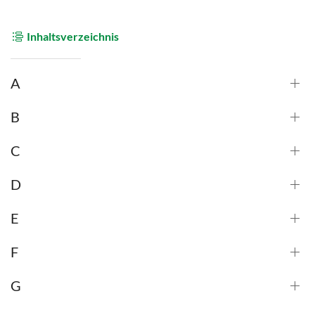
Inhaltsverzeichnis
A
B
C
D
E
F
G