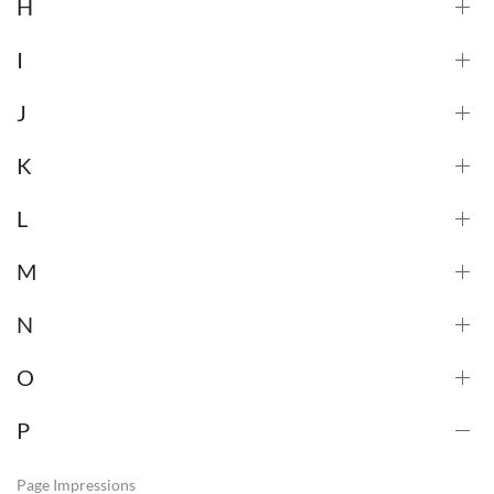
H
I
J
K
L
M
N
O
P
Page Impressions