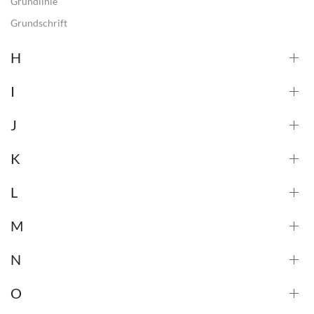
Grundlinie
Grundschrift
H
I
J
K
L
M
N
O