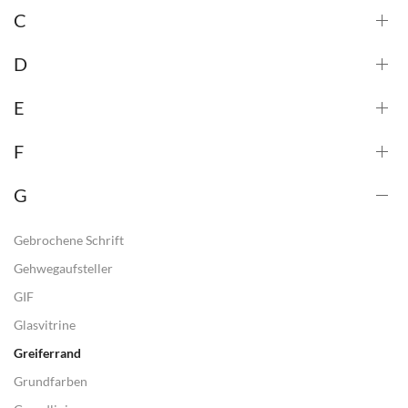
C
D
E
F
G
Gebrochene Schrift
Gehwegaufsteller
GIF
Glasvitrine
Greiferrand
Grundfarben