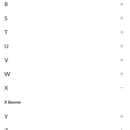
R
S
T
U
V
W
X
X Banner
Y