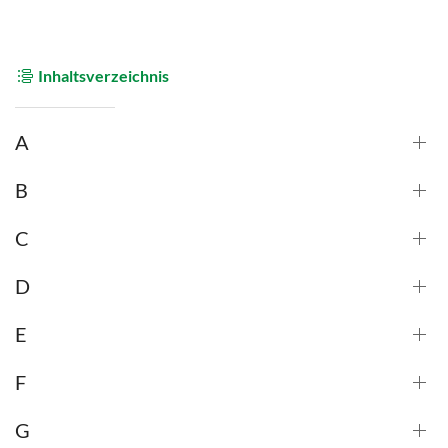
Inhaltsverzeichnis
A
B
C
D
E
F
G