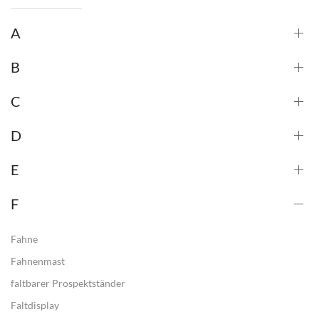
A
B
C
D
E
F
Fahne
Fahnenmast
faltbarer Prospektständer
Faltdisplay