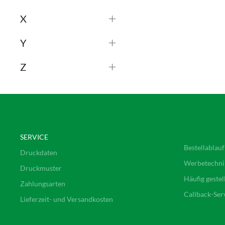
X
Y
Z
SERVICE
Bestellablauf
Druckdaten
Werbetechni
Druckmuster
Häufig gestel
Zahlungsarten
Callback-Ser
Lieferzeit- und Versandkosten