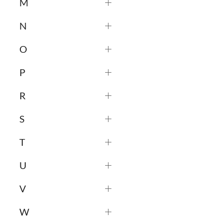
M
N
O
P
R
S
T
U
V
W