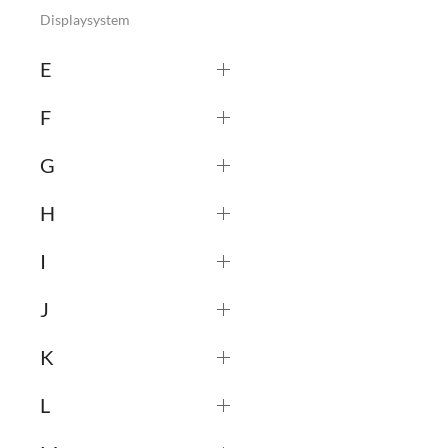
Displaysystem
E
F
G
H
I
J
K
L