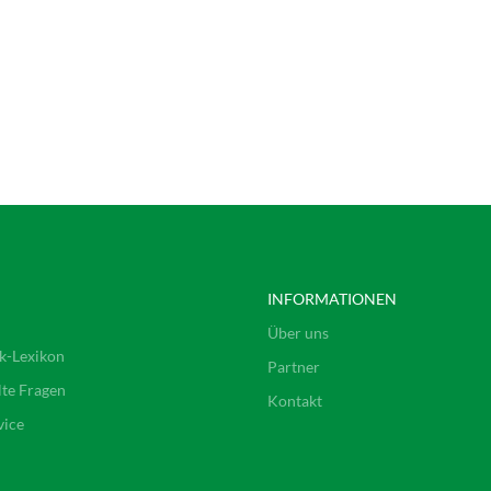
INFORMATIONEN
Über uns
k-Lexikon
Partner
lte Fragen
Kontakt
vice