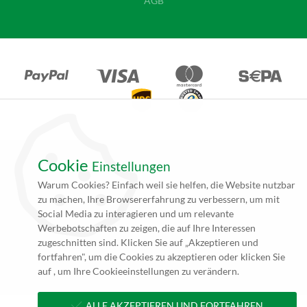
AGB
Cookie
Einstellungen
*Alle Angebote auf unseren Seiten gelten ausschließlich für
Warum Cookies? Einfach weil sie helfen, die Website nutzbar
Gewerbetreibende. Alle Preisangaben auf unseren Seiten verstehen
zu machen, Ihre Browsererfahrung zu verbessern, um mit
sich daher (rein netto, zzgl. 19% MwSt.) und Versandkosten. Falls
Social Media zu interagieren und um relevante
nicht angegeben beträgt die Lieferzeit innerhalb Deutschlands ca. 4
Werbebotschaften zu zeigen, die auf Ihre Interessen
bis 5 Werktage (5 bis 10 Werktage per Spedition) nach
zugeschnitten sind. Klicken Sie auf „Akzeptieren und
Zahlungseingang und Erhalt der druckfertigen Daten.
fortfahren", um die Cookies zu akzeptieren oder klicken Sie
**zzgl. Versandkosten
auf , um Ihre Cookieeinstellungen zu verändern.
ALLE AKZEPTIEREN UND FORTFAHREN