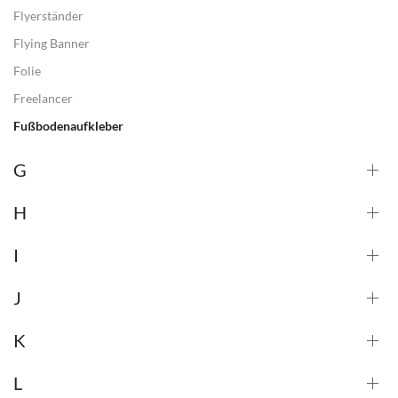
Flyerständer
Flying Banner
Folie
Freelancer
Fußbodenaufkleber
G
H
I
J
K
L