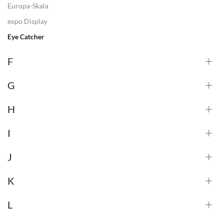
Europa-Skala
expo Display
Eye Catcher
F
G
H
I
J
K
L