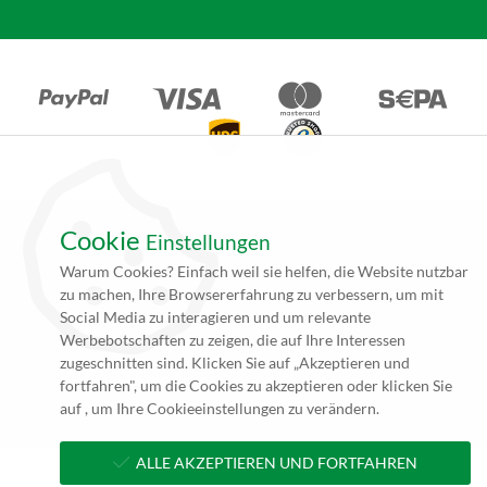
Cookie
Einstellungen
*Alle Angebote auf unseren Seiten gelten ausschließlich für
Warum Cookies? Einfach weil sie helfen, die Website nutzbar
Gewerbetreibende. Alle Preisangaben auf unseren Seiten verstehen
zu machen, Ihre Browsererfahrung zu verbessern, um mit
sich daher (rein netto, zzgl. 19% MwSt.) und Versandkosten. Falls
Social Media zu interagieren und um relevante
nicht angegeben beträgt die Lieferzeit innerhalb Deutschlands ca. 4
Werbebotschaften zu zeigen, die auf Ihre Interessen
bis 5 Werktage (5 bis 10 Werktage per Spedition) nach
zugeschnitten sind. Klicken Sie auf „Akzeptieren und
Zahlungseingang und Erhalt der druckfertigen Daten.
fortfahren", um die Cookies zu akzeptieren oder klicken Sie
**zzgl. Versandkosten
auf , um Ihre Cookieeinstellungen zu verändern.
ALLE AKZEPTIEREN UND FORTFAHREN